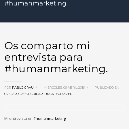
#humanmarketing.
Os comparto mi
entrevista para
#humanmarketing.
POR
PABLO GRAU
/
MIÉRCOLES, 06 ABRIL 2016
/
PUBLICADO EN
CRECER
,
CREER
,
CUIDAR
,
UNCATEGORIZED
Mi entrevista en
‪#‎
humanmarketing‬
.