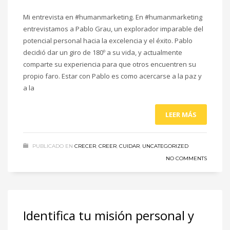
Mi entrevista en ‪#‎humanmarketing‬. En #humanmarketing
entrevistamos a Pablo Grau, un explorador imparable del
potencial personal hacia la excelencia y el éxito. Pablo
decidió dar un giro de 180º a su vida, y actualmente
comparte su experiencia para que otros encuentren su
propio faro. Estar con Pablo es como acercarse a la paz y
a la
LEER MÁS
PUBLICADO EN
CRECER
,
CREER
,
CUIDAR
,
UNCATEGORIZED
NO COMMENTS
Identifica tu misión personal y