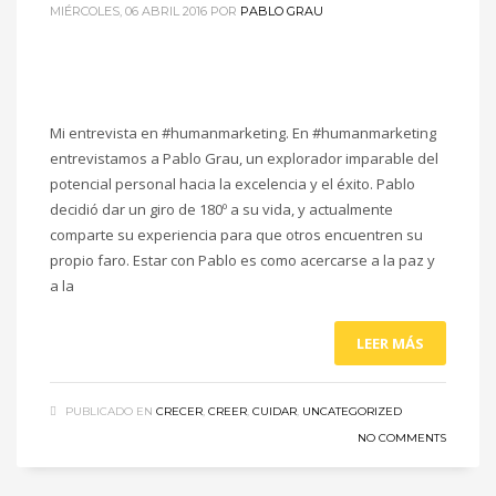
MIÉRCOLES, 06 ABRIL 2016
POR
PABLO GRAU
Mi entrevista en ‪#‎humanmarketing‬. En #humanmarketing
entrevistamos a Pablo Grau, un explorador imparable del
potencial personal hacia la excelencia y el éxito. Pablo
decidió dar un giro de 180º a su vida, y actualmente
comparte su experiencia para que otros encuentren su
propio faro. Estar con Pablo es como acercarse a la paz y
a la
LEER MÁS
PUBLICADO EN
CRECER
,
CREER
,
CUIDAR
,
UNCATEGORIZED
NO COMMENTS