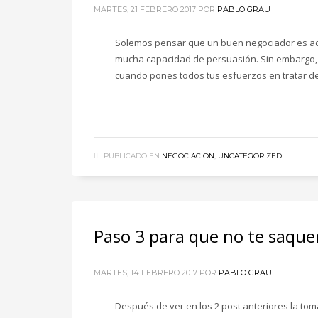
MARTES, 21 FEBRERO 2017
POR
PABLO GRAU
Solemos pensar que un buen negociador es aqu
mucha capacidad de persuasión. Sin embargo, 
cuando pones todos tus esfuerzos en tratar de 
PUBLICADO EN
NEGOCIACION
,
UNCATEGORIZED
Paso 3 para que no te saquen
MARTES, 14 FEBRERO 2017
POR
PABLO GRAU
Después de ver en los 2 post anteriores la tom