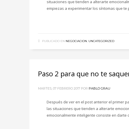
situaciones que tienden a alterarte emocional
empiezas a experimentar los síntomas que te p
PUBLICADO EN
NEGOCIACION
,
UNCATEGORIZED
Paso 2 para que no te saquen
MARTES, 07 FEBRERO 2017
POR
PABLO GRAU
Después de ver en el post anterior el primer p
las situaciones que tienden a alterarte emoci
emocionalmente inteligente consiste en darte