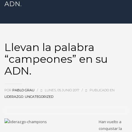
ADN.
Llevan la palabra
“campeones” en su
ADN.
POR
PABLO GRAU
/
LUNES, 05 JUNIO 2017
/
PUBLICADO EN
LIDERAZGO
,
UNCATEGORIZED
Han vuelto a
conquistar la