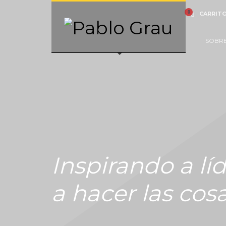
CARRIT
SOBR
Inspirando a lí
a hacer las cos