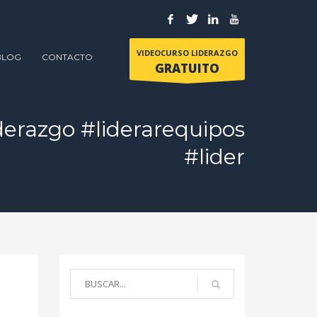
VIDEOCURSO LIDERAZGO
BLOG
CONTACTO
GRATUITO
derazgo #liderarequipos
#lider