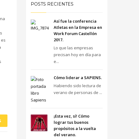
POSTS RECIENTES
una
Así fue la conferencia
Atletas en la Empresa en
os
Work Forum Castellón
2017.
 es
a
Lo que las empresas
precisan hoy en día para
s
e...
Cómo liderar a SAPIENS.
Habiendo sido lectura de
verano de personas de ...
¡Esta vez, sí! Cómo
S
lograr tus buenos
propósitos a la vuelta
del verano.