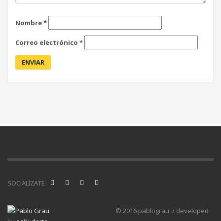
Nombre
*
Correo electrónico
*
SOCIALÍZATE
© 2016 pablograu. / developed